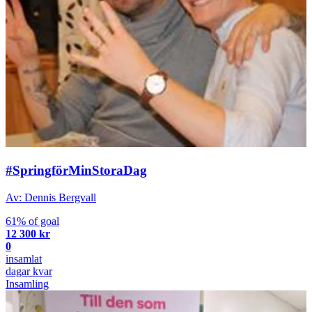
#SpringförMinStoraDag
Av: Dennis Bergvall
61% of goal
12 300 kr
0
insamlat
dagar kvar
Insamling