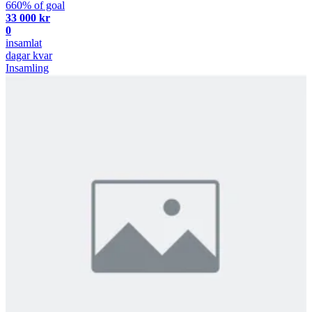
660% of goal
33 000 kr
0
insamlat
dagar kvar
Insamling