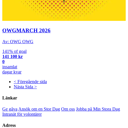
OWGMARCH 2026
Av: OWG OWG
141% of goal
141 100 kr
0
insamlat
dagar kvar
< Föregående sida
Nästa Sida >
Länkar
Ge gåva
Ansök om en Stor Dag
Om oss
Jobba på Min Stora Dag
Intranät för volontärer
Adress