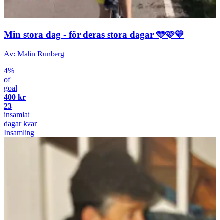
Min stora dag - för deras stora dagar 🩵🩷💛
Av: Malin Runberg
4%
of
goal
400 kr
23
insamlat
dagar kvar
Insamling