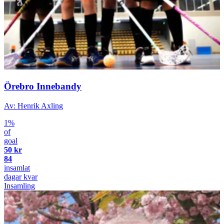
Örebro Innebandy
Av: Henrik Axling
1%
of
goal
50 kr
84
insamlat
dagar kvar
Insamling