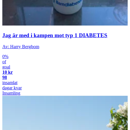
Jag är med i kampen mot typ 1 DIABETES
Av: Harry Bergbom
0%
of
goal
10 kr
98
insamlat
dagar kvar
Insamling