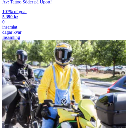
Av: Tattoo Söder på Uport!
107% of goal
5 390 kr
0
insamlat
dagar kvar
Insamling