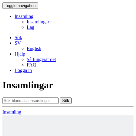
Toggle navigation
Insamling
Insamlingar
Lag
Sök
SV
English
Hjälp
Så fungerar det
FAQ
Logga in
Insamlingar
Sök
Insamling