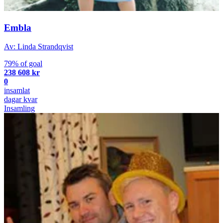
Embla
Av: Linda Strandqvist
79% of goal
238 608 kr
0
insamlat
dagar kvar
Insamling