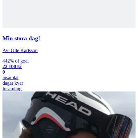
Min stora dag!
Av: Olle Karlsson
442% of goal
22 100 kr
0
insamlat
dagar kvar
Insamling