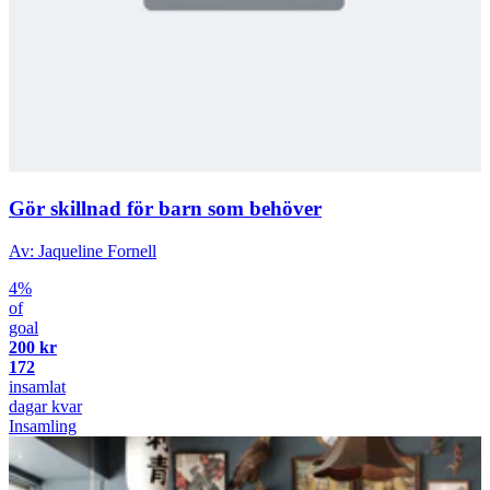
Gör skillnad för barn som behöver
Av: Jaqueline Fornell
4%
of
goal
200 kr
172
insamlat
dagar kvar
Insamling