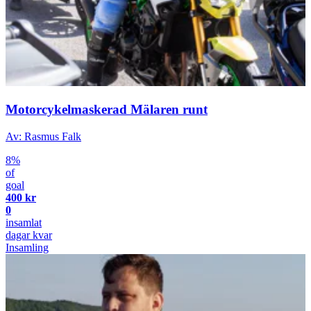
Motorcykelmaskerad Mälaren runt
Av: Rasmus Falk
8%
of
goal
400 kr
0
insamlat
dagar kvar
Insamling