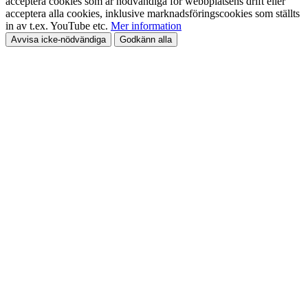
acceptera cookies som är nödvändiga för webbplatsens drift eller
acceptera alla cookies, inklusive marknadsföringscookies som ställts
in av t.ex. YouTube etc.
Mer information
Avvisa icke-nödvändiga
Godkänn alla