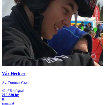
Vår Herbert
Av: Dorotea Gran
4246% of goal
212 330 kr
0
insamlat