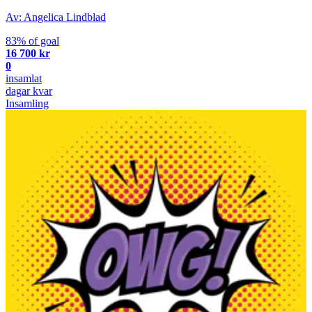
Av: Angelica Lindblad
83% of goal
16 700 kr
0
insamlat
dagar kvar
Insamling