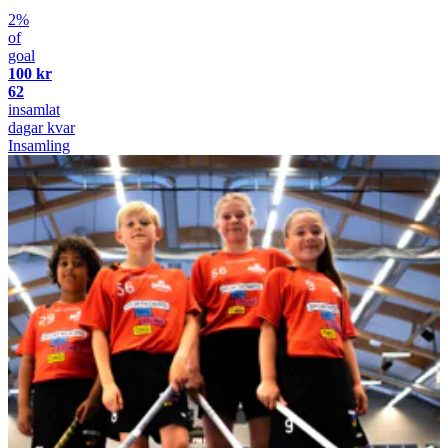
2%
of
goal
100 kr
62
insamlat
dagar kvar
Insamling