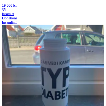
19 000 kr
35
insamlat
Donations
Insamling