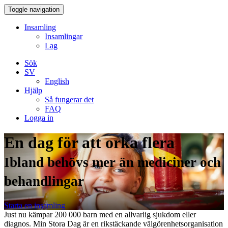
Toggle navigation
Insamling
Insamlingar
Lag
Sök
SV
English
Hjälp
Så fungerar det
FAQ
Logga in
En dag för att orka flera
Ibland behövs mer än mediciner och
behandlingar
Starta en insamling
Just nu kämpar 200 000 barn med en allvarlig sjukdom eller
diagnos. Min Stora Dag är en rikstäckande välgörenhetsorganisation