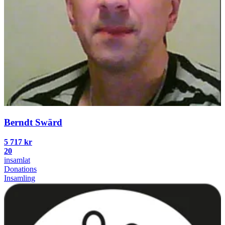
Berndt Swärd
5 717 kr
20
insamlat
Donations
Insamling