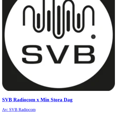
SVB Radiocom x Min Stora Dag
Av: SVB Radiocom