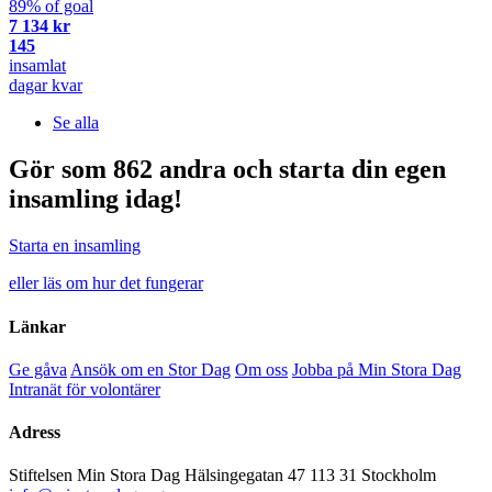
89% of goal
7 134 kr
145
insamlat
dagar kvar
Se alla
Gör som 862 andra och starta din egen
insamling idag!
Starta en insamling
eller läs om hur det fungerar
Länkar
Ge gåva
Ansök om en Stor Dag
Om oss
Jobba på Min Stora Dag
Intranät för volontärer
Adress
Stiftelsen Min Stora Dag
Hälsingegatan 47
113 31 Stockholm