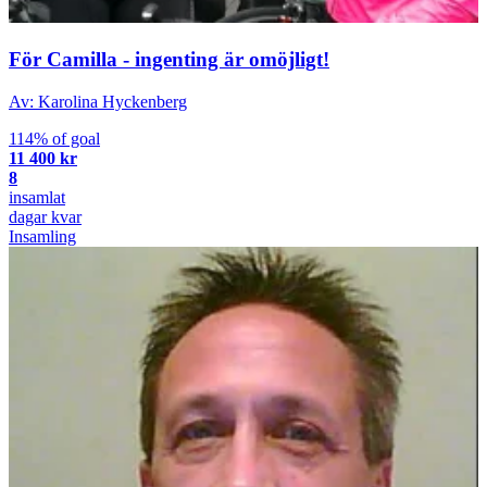
För Camilla - ingenting är omöjligt!
Av: Karolina Hyckenberg
114% of goal
11 400 kr
8
insamlat
dagar kvar
Insamling