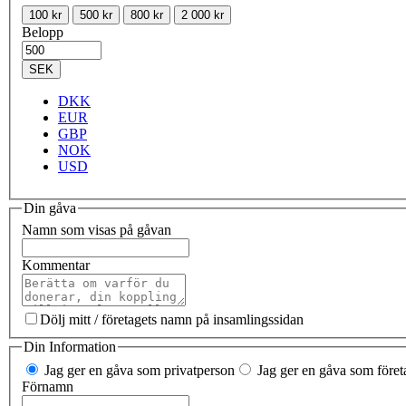
100 kr
500 kr
800 kr
2 000 kr
Belopp
SEK
DKK
EUR
GBP
NOK
USD
Din gåva
Namn som visas på gåvan
Kommentar
Dölj mitt / företagets namn på insamlingssidan
Din Information
Jag ger en gåva som privatperson
Jag ger en gåva som företa
Förnamn