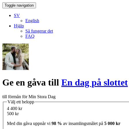
Toggle navigation
SV
English
Hjälp
Så fungerar det
FAQ
Ge en gåva till
En dag på slottet
till förmån för Min Stora Dag
Välj ett belopp
4 400 kr
500 kr
Med din gåva uppnår vi
98 %
av insamlingsmålet på
5 000 kr