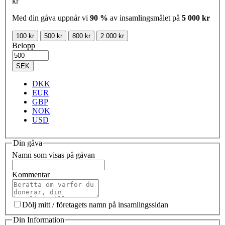
kr
Med din gåva uppnår vi
90 %
av insamlingsmålet på
5 000 kr
100 kr
500 kr
800 kr
2 000 kr
Belopp
SEK
DKK
EUR
GBP
NOK
USD
Din gåva
Namn som visas på gåvan
Kommentar
Dölj mitt / företagets namn på insamlingssidan
Din Information