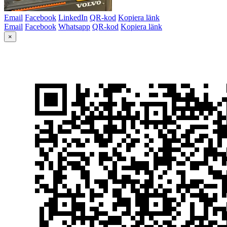
Email
Facebook
LinkedIn
QR-kod
Kopiera länk
Email
Facebook
Whatsapp
QR-kod
Kopiera länk
×