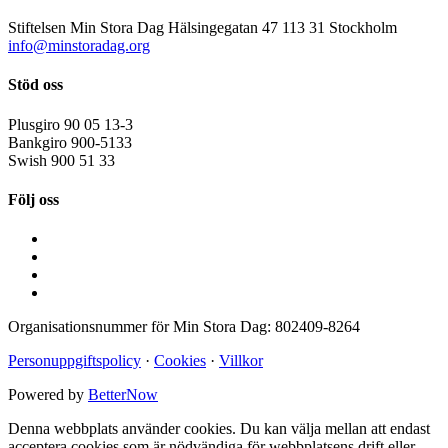
Stiftelsen Min Stora Dag
Hälsingegatan 47
113 31 Stockholm
info@minstoradag.org
Stöd oss
Plusgiro
90 05 13-3
Bankgiro
900-5133
Swish
900 51 33
Följ oss
Organisationsnummer för Min Stora Dag:
802409-8264
Personuppgiftspolicy
·
Cookies
·
Villkor
Powered by
BetterNow
Denna webbplats använder cookies. Du kan välja mellan att endast
acceptera cookies som är nödvändiga för webbplatsens drift eller